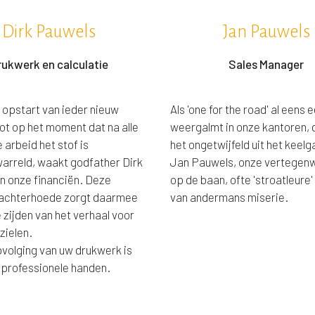
Dirk Pauwels
Jan Pauwels
rukwerk en calculatie
Sales Manager
e opstart van ieder nieuw
Als 'one for the road' al eens 
tot op het moment dat na alle
weergalmt in onze kantoren,
 arbeid het stof is
het ongetwijfeld uit het keelg
arreld, waakt godfather Dirk
Jan Pauwels, onze vertegen
n onze financiën. Deze
op de baan, ofte 'stroatleure'
chterhoede zorgt daarmee
van andermans miserie.
 zijden van het verhaal voor
zielen.
volging van uw drukwerk is
n professionele handen.