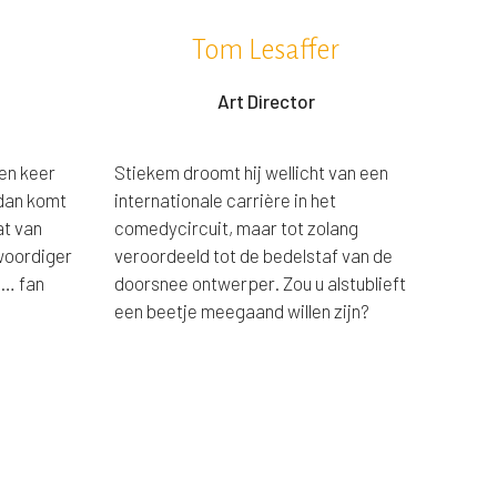
Tom Lesaffer
Art Director
een keer
Stiekem droomt hij wellicht van een
 dan komt
internationale carrière in het
at van
comedycircuit, maar tot zolang
woordiger
veroordeeld tot de bedelstaf van de
 … fan
doorsnee ontwerper. Zou u alstublieft
een beetje meegaand willen zijn?