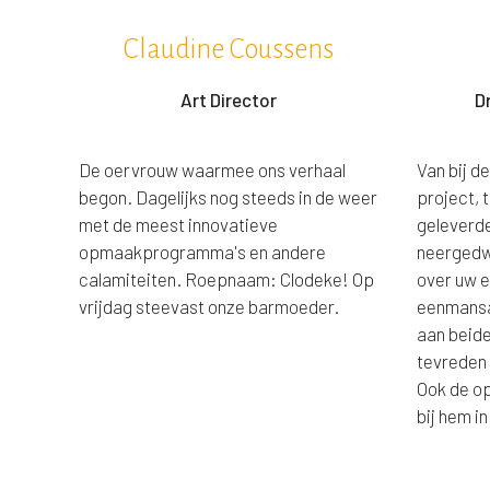
Claudine Coussens
Art Director
D
De oervrouw waarmee ons verhaal
Van bij d
begon. Dagelijks nog steeds in de weer
project, 
met de meest innovatieve
geleverde
opmaakprogramma's en andere
neergedw
calamiteiten. Roepnaam: Clodeke! Op
over uw e
vrijdag steevast onze barmoeder.
eenmansa
aan beide
tevreden 
Ook de op
bij hem i