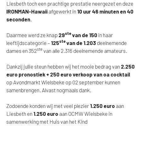
Liesbeth toch een prachtige prestatie neergezet en deze
IRONMAN-Hawaii
afgewerkt in
10 uur 46 minuten en 40
seconden
.
ste
Daarmee werd ze knap
29
van de 150
in haar
ste
leeftijdscategorie –
125
van de 1.203
deelnemende
ste
dames en 352
van alle 2.316 deelnemende amateurs.
Dankzij jullie steun hebben wij het mooie bedrag van
2.250
euro pronostiek + 250 euro verkoop van oa cocktail
op Avondmarkt Wielsbeke op 02 september kunnen
samenbrengen. Alvast nogmaals dank.
Zodoende konden wij met veel plezier
1.250 euro
aan
Liesbeth en
1.250 euro
aan OCMW Wielsbeke in
samenwerking met Huis van het Kind