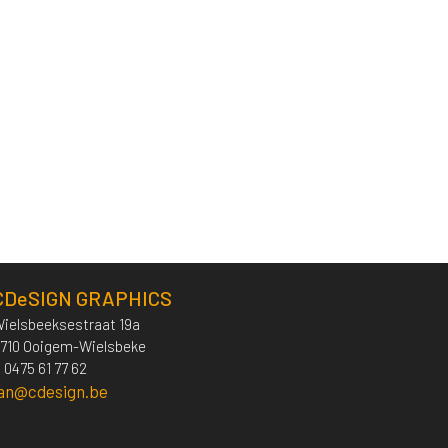
CDeSIGN GRAPHICS
ielsbeeksestraat 19a
710 Ooigem-Wielsbeke
 0475 61 77 62
jan@cdesign.be