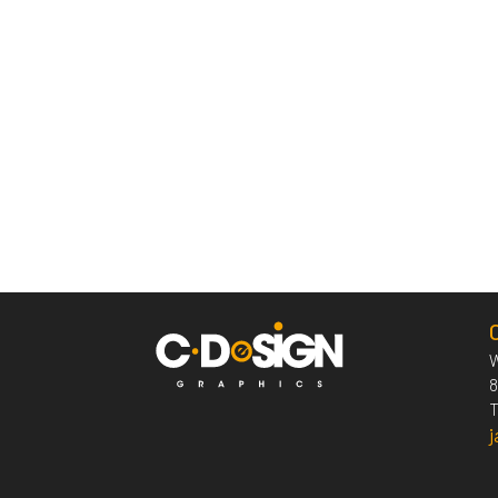
W
8
T