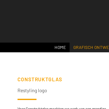
HOME
GRAFISCH ONTW
CONSTRUKTGLAS
Restyling logo
Voor Construktglas maakten we werk van een grondige