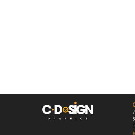
W
8
T