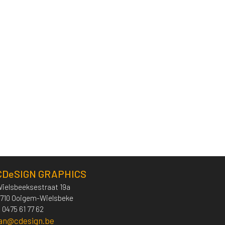
CDeSIGN GRAPHICS
ielsbeeksestraat 19a
710 Ooigem-Wielsbeke
 0475 61 77 62
jan@cdesign.be