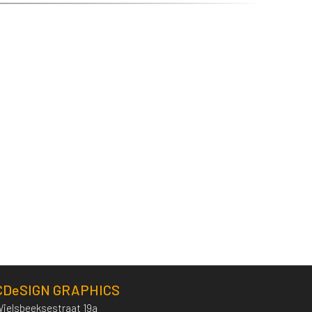
CDeSIGN GRAPHICS
ielsbeeksestraat 19a