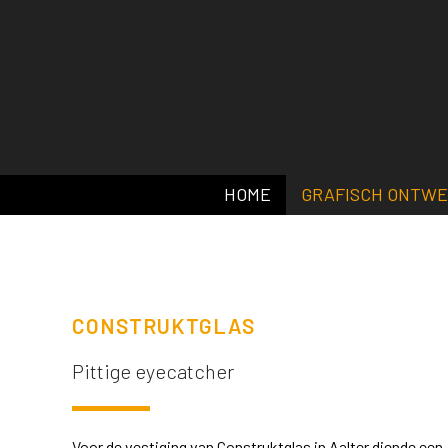
HOME
GRAFISCH ONTW
CONSTRUKTGLAS
Pittige eyecatcher
Voor de vestiging van Construktglas in Aalter diende een