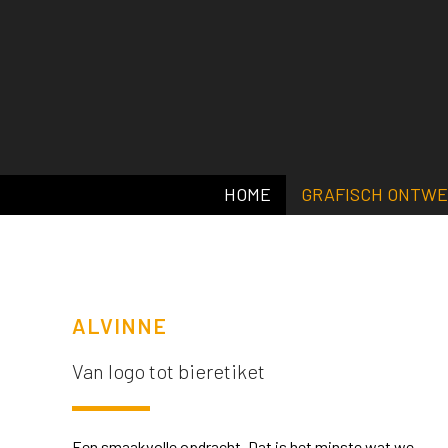
HOME
GRAFISCH ONTW
ALVINNE
Van logo tot bieretiket
Een smaakvolle opdracht. Dat is het minste wat we