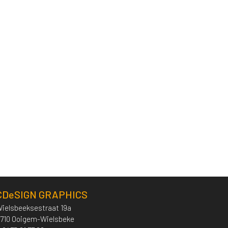
CDeSIGN GRAPHICS
ielsbeeksestraat 19a
710 Ooigem-Wielsbeke