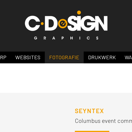
ERP
WEBSITES
FOTOGRAFIE
DRUKWERK
WA
SEYNTEX
Columbus event comm